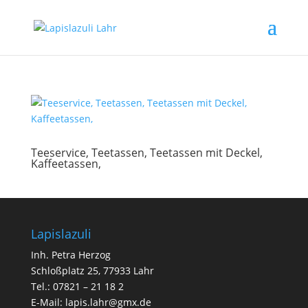
Teeservice, Teetassen, Teetassen mit Deckel,
Kaffeetassen,
Lapislazuli
Inh. Petra Herzog
Schloßplatz 25, 77933 Lahr
Tel.: 07821 – 21 18 2
E-Mail:
lapis.lahr@gmx.de