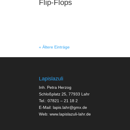
Flip-Flops
« Ältere Einträge
Lapislazuli
Inh. Petra Herzog
Schloßplatz 25, 77933 Lahr
Tel.: 07821 – 21 18 2
E-Mail:
lapis.lahr@gmx.de
Web:
www.lapislazuli-lahr.de