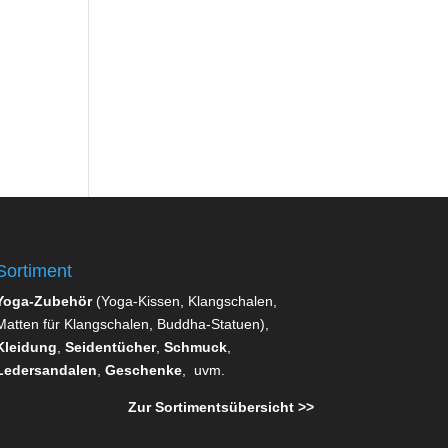
Sortiment
Yoga-Zubehör
(Yoga-Kissen, Klangschalen,
Matten für Klangschalen, Buddha-Statuen),
Kleidung
,
Seidentücher
,
Schmuck
,
Ledersandalen
,
Geschenke
, uvm.
Zur Sortimentsübersicht >>